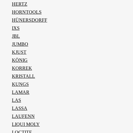
HERTZ
HORNTOOLS
HÜNERSDORFF
IXS
JBL
JUMBO
KJUST
KÖNIG
KORREK
KRISTALL
KUNGS
LAMAR
LAS
LASSA
LAUFENN
LIQUI MOLY
LOCTITE