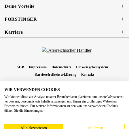
Deine Vorteile
FORSTINGER
Karriere
AGB
Impressum
Datenschutz
Hinweisgebersystem
Barrierefreiheitserklärung
Kontakt
WIR VERWENDEN COOKIES
* Alle Preise inkl. gesetzl. Mehrwertsteuer zzgl.
Versandkosten
und ggf.
Wir können diese zur Analyse unserer Besucherdaten platzieren, um unsere Webseite zu
Nachnahmegebühren, wenn nicht anders angegeben.
verbessern, personalisierte Inhalte anzuzeigen und Ihnen ein großartiges Webseiten-
Erlebnis zu bieten. Für weitere Informationen zu den von uns verwendeten Cookies
Copyright 2026 Forstinger Österreich GmbH
öffnen Sie die Einstellungen.
Königstetter Straße 128 - 134/OG3, 3430 Tulln
Nach geltendem Recht ist Forstinger verpflichtet, seine Kunden auf die Existenz der
europäschen Online-Streitbeilegungs-Plattform hinzuweisen:
webgate.ec.europa.eu/odr
Alle akzeptieren
Ablehnen