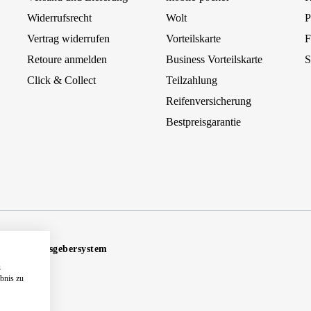
Widerrufsrecht
Wolt
P
Vertrag widerrufen
Vorteilskarte
F
Retoure anmelden
Business Vorteilskarte
S
Click & Collect
Teilzahlung
Reifenversicherung
Bestpreisgarantie
Hinweisgebersystem
u
ebnis zu