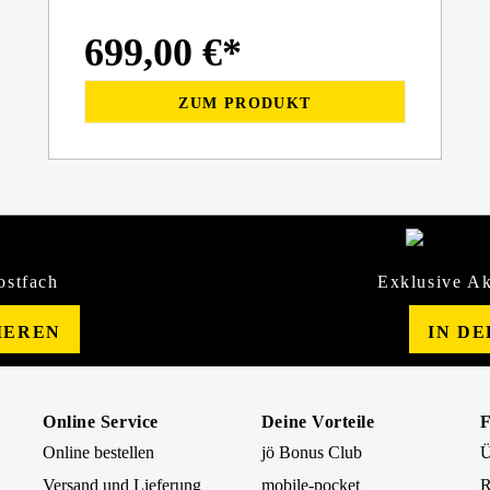
699,00 €*
ZUM PRODUKT
ostfach
Exklusive Ak
IEREN
IN D
Online Service
Deine Vorteile
Online bestellen
jö Bonus Club
Ü
Versand und Lieferung
mobile-pocket
R