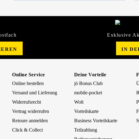
ostfach
Exklusive Ak
IEREN
IN D
Online Service
Deine Vorteile
Online bestellen
jö Bonus Club
Ü
Versand und Lieferung
mobile-pocket
R
Widerrufsrecht
Wolt
P
Vertrag widerrufen
Vorteilskarte
F
Retoure anmelden
Business Vorteilskarte
S
Click & Collect
Teilzahlung