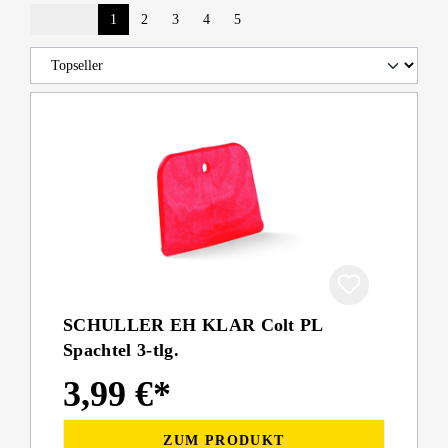
1
2
3
4
5
SCHULLER EH KLAR Colt PL
Spachtel 3-tlg.
3,99 €*
ZUM PRODUKT