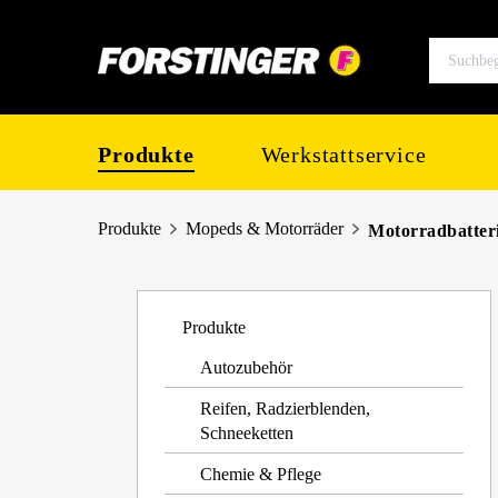
springen
Zur Hauptnavigation springen
Produkte
Werkstattservice
Produkte
Mopeds & Motorräder
Motorradbatteri
Produkte
Autozubehör
Reifen, Radzierblenden,
Schneeketten
Chemie & Pflege