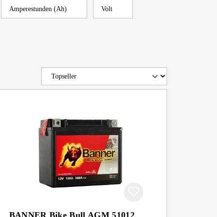
Amperestunden (Ah)
Volt
BANNER Bike Bull AGM 51012