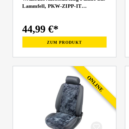
Lammfell, PKW-ZIPP-IT
Lammfellbezug mit Reißverschluss
anthrazit
44,99 €*
ZUM PRODUKT