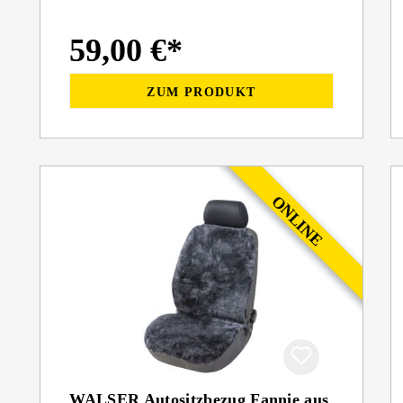
Massagefunktion schwarz, 1 Stück
59,00 €*
ZUM PRODUKT
WALSER Autositzbezug Fannie aus