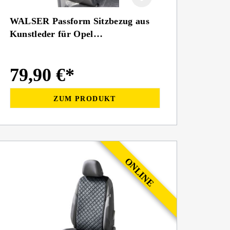
WALSER Passform Sitzbezug aus
Kunstleder für Opel
Movano/Renault Master/Nissan
NV400, 1 Einzelsitz vorne
79,90 €*
(Armlehne) & Doppelsitz vorne
ZUM PRODUKT