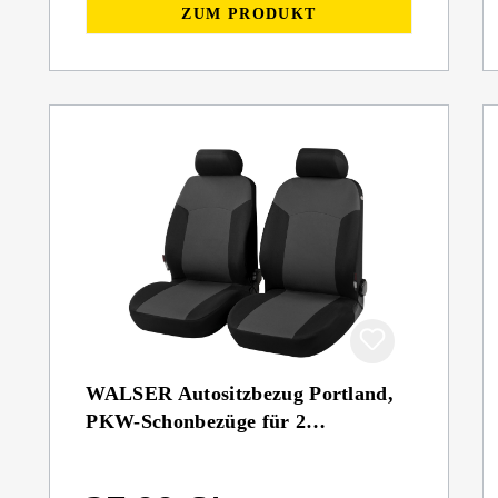
ZUM PRODUKT
WALSER Autositzbezug Portland,
PKW-Schonbezüge für 2
Vordersitze schwarz/grau