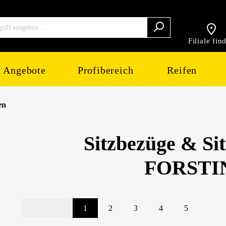
Filiale fin
Angebote
Profibereich
Reifen
en
Sitzbezüge & Sit
FORSTI
1
2
3
4
5