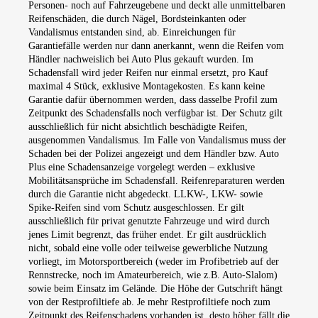
Personen- noch auf Fahrzeugebene und deckt alle unmittelbaren
Reifenschäden, die durch Nägel, Bordsteinkanten oder
Vandalismus entstanden sind, ab. Einreichungen für
Garantiefälle werden nur dann anerkannt, wenn die Reifen vom
Händler nachweislich bei Auto Plus gekauft wurden. Im
Schadensfall wird jeder Reifen nur einmal ersetzt, pro Kauf
maximal 4 Stück, exklusive Montagekosten. Es kann keine
Garantie dafür übernommen werden, dass dasselbe Profil zum
Zeitpunkt des Schadensfalls noch verfügbar ist. Der Schutz gilt
ausschließlich für nicht absichtlich beschädigte Reifen,
ausgenommen Vandalismus. Im Falle von Vandalismus muss der
Schaden bei der Polizei angezeigt und dem Händler bzw. Auto
Plus eine Schadensanzeige vorgelegt werden – exklusive
Mobilitätsansprüche im Schadensfall. Reifenreparaturen werden
durch die Garantie nicht abgedeckt. LLKW-, LKW- sowie
Spike-Reifen sind vom Schutz ausgeschlossen. Er gilt
ausschließlich für privat genutzte Fahrzeuge und wird durch
jenes Limit begrenzt, das früher endet. Er gilt ausdrücklich
nicht, sobald eine volle oder teilweise gewerbliche Nutzung
vorliegt, im Motorsportbereich (weder im Profibetrieb auf der
Rennstrecke, noch im Amateurbereich, wie z.B. Auto-Slalom)
sowie beim Einsatz im Gelände. Die Höhe der Gutschrift hängt
von der Restprofiltiefe ab. Je mehr Restprofiltiefe noch zum
Zeitpunkt des Reifenschadens vorhanden ist, desto höher fällt die