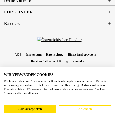
Deine Vorteile
FORSTINGER
Karriere
AGB
Impressum
Datenschutz
Hinweisgebersystem
Barrierefreiheitserklärung
Kontakt
WIR VERWENDEN COOKIES
* Alle Preise inkl. gesetzl. Mehrwertsteuer zzgl.
Versandkosten
und ggf.
Wir können diese zur Analyse unserer Besucherdaten platzieren, um unsere Webseite zu
Nachnahmegebühren, wenn nicht anders angegeben.
verbessern, personalisierte Inhalte anzuzeigen und Ihnen ein großartiges Webseiten-
Erlebnis zu bieten. Für weitere Informationen zu den von uns verwendeten Cookies
Copyright 2026 Forstinger Österreich GmbH
öffnen Sie die Einstellungen.
Königstetter Straße 128 - 134/OG3, 3430 Tulln
Nach geltendem Recht ist Forstinger verpflichtet, seine Kunden auf die Existenz der
europäschen Online-Streitbeilegungs-Plattform hinzuweisen:
webgate.ec.europa.eu/odr
Alle akzeptieren
Ablehnen