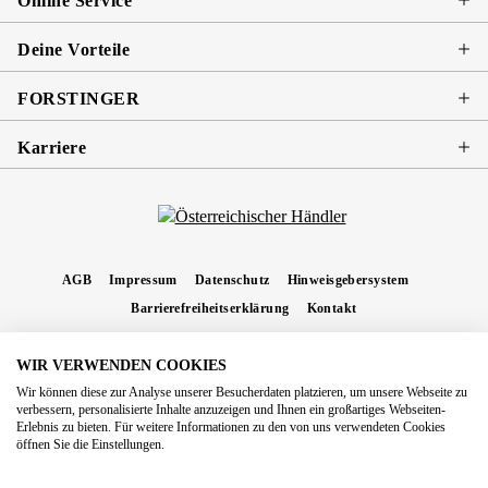
Online Service
Deine Vorteile
FORSTINGER
Karriere
AGB
Impressum
Datenschutz
Hinweisgebersystem
Barrierefreiheitserklärung
Kontakt
WIR VERWENDEN COOKIES
* Alle Preise inkl. gesetzl. Mehrwertsteuer zzgl.
Versandkosten
und ggf.
Wir können diese zur Analyse unserer Besucherdaten platzieren, um unsere Webseite zu
Nachnahmegebühren, wenn nicht anders angegeben.
verbessern, personalisierte Inhalte anzuzeigen und Ihnen ein großartiges Webseiten-
Erlebnis zu bieten. Für weitere Informationen zu den von uns verwendeten Cookies
Copyright 2026 Forstinger Österreich GmbH
öffnen Sie die Einstellungen.
Königstetter Straße 128 - 134/OG3, 3430 Tulln
Nach geltendem Recht ist Forstinger verpflichtet, seine Kunden auf die Existenz der