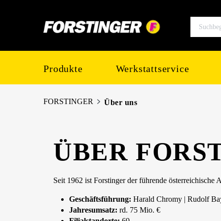
springen
Zur Hauptnavigation springen
Produkte
Werkstattservice
FORSTINGER
Über uns
ÜBER FORS
Seit 1962 ist Forstinger der führende österreichische
Geschäftsführung:
Harald Chromy | Rudolf Ba
Jahresumsatz:
rd. 75 Mio. €
Filialstandorte:
69