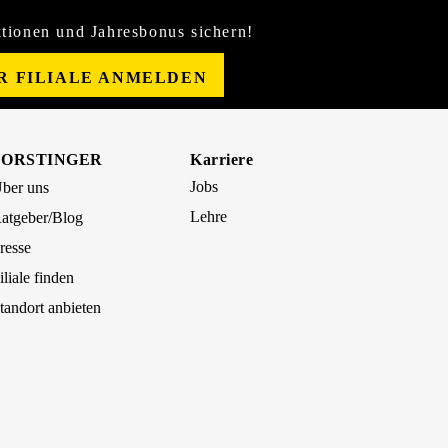
tionen und Jahresbonus sichern!
ER FILIALE ANMELDEN
FORSTINGER
Karriere
Jobs
ber uns
Lehre
atgeber/Blog
resse
iliale finden
tandort anbieten