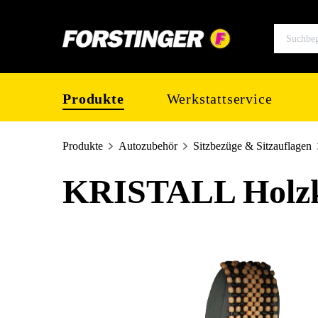
springen
Zur Hauptnavigation springen
Produkte
Werkstattservice
Produkte
Autozubehör
Sitzbezüge & Sitzauflagen
KRISTALL Holzku
Bildergalerie überspringen