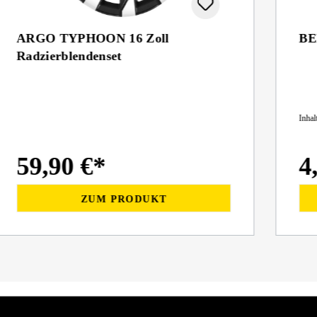
ARGO TYPHOON 16 Zoll
BE
Radzierblendenset
Inhal
59,90 €*
4
ZUM PRODUKT