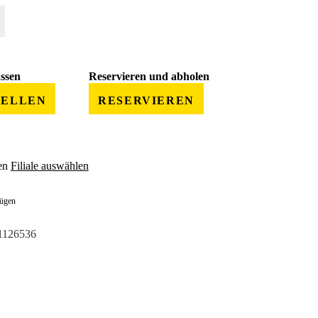
 gewünschten Wert ein oder benutze die Schaltflächen um die Anzahl zu erhöhe
assen
Reservieren und abholen
TELLEN
RESERVIEREN
en
Filiale auswählen
fügen
1126536