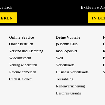
ostfach
Exklusive Ak
IEREN
IN D
Online Service
Deine Vorteile
Online bestellen
jö Bonus Club
Ü
Versand und Lieferung
mobile-pocket
R
Widerrufsrecht
Wolt
P
Vertrag widerrufen
Vorteilskarte
F
Retoure anmelden
Business Vorteilskarte
S
Click & Collect
Teilzahlung
Reifenversicherung
Bestpreisgarantie