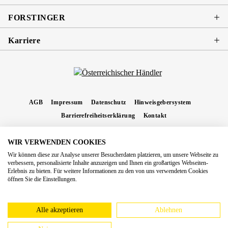
FORSTINGER
Karriere
AGB
Impressum
Datenschutz
Hinweisgebersystem
Barrierefreiheitserklärung
Kontakt
WIR VERWENDEN COOKIES
* Alle Preise inkl. gesetzl. Mehrwertsteuer zzgl.
Versandkosten
und ggf.
Wir können diese zur Analyse unserer Besucherdaten platzieren, um unsere Webseite zu
Nachnahmegebühren, wenn nicht anders angegeben.
verbessern, personalisierte Inhalte anzuzeigen und Ihnen ein großartiges Webseiten-
Erlebnis zu bieten. Für weitere Informationen zu den von uns verwendeten Cookies
Copyright 2026 Forstinger Österreich GmbH
öffnen Sie die Einstellungen.
Königstetter Straße 128 - 134/OG3, 3430 Tulln
Nach geltendem Recht ist Forstinger verpflichtet, seine Kunden auf die Existenz der
europäschen Online-Streitbeilegungs-Plattform hinzuweisen:
webgate.ec.europa.eu/odr
Alle akzeptieren
Ablehnen