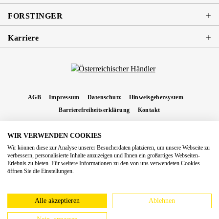
FORSTINGER
Karriere
AGB
Impressum
Datenschutz
Hinweisgebersystem
Barrierefreiheitserklärung
Kontakt
WIR VERWENDEN COOKIES
* Alle Preise inkl. gesetzl. Mehrwertsteuer zzgl.
Versandkosten
und ggf.
Wir können diese zur Analyse unserer Besucherdaten platzieren, um unsere Webseite zu
Nachnahmegebühren, wenn nicht anders angegeben.
verbessern, personalisierte Inhalte anzuzeigen und Ihnen ein großartiges Webseiten-
Erlebnis zu bieten. Für weitere Informationen zu den von uns verwendeten Cookies
Copyright 2026 Forstinger Österreich GmbH
öffnen Sie die Einstellungen.
Königstetter Straße 128 - 134/OG3, 3430 Tulln
Nach geltendem Recht ist Forstinger verpflichtet, seine Kunden auf die Existenz der
europäschen Online-Streitbeilegungs-Plattform hinzuweisen:
webgate.ec.europa.eu/odr
Alle akzeptieren
Ablehnen