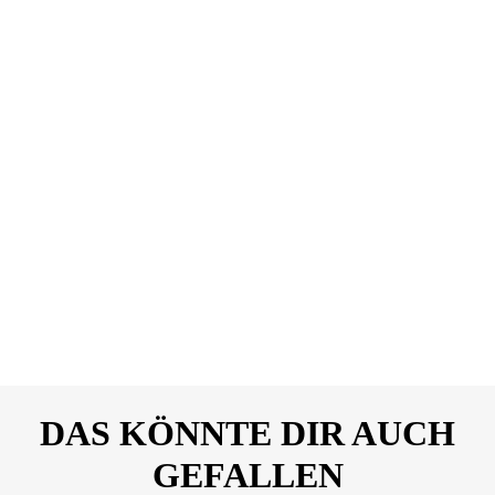
98625-12439713.pdf
PETEC-Power-BiBond-
DOWNLOAD
Universal-Hochleistungs-
Klebstoff-24ml-
Sicherheitsdatenblatt-A-
98625-12439713.pdf
PETEC-Power-BiBond-
DOWNLOAD
Universal-Hochleistungs-
Klebstoff-24ml-
Sicherheitsdatenblatt-B-
98625-12439713.pdf
DAS KÖNNTE DIR AUCH
GEFALLEN