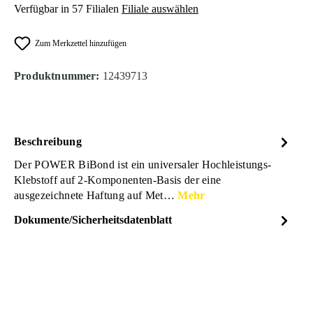
Verfügbar in 57 Filialen
Filiale auswählen
Zum Merkzettel hinzufügen
Produktnummer:
12439713
Beschreibung
Der POWER BiBond ist ein universaler Hochleistungs-
Klebstoff auf 2-Komponenten-Basis der eine
ausgezeichnete Haftung auf Met…
Mehr
Dokumente/Sicherheitsdatenblatt
Dateiname
PETEC-Power-BiBond-
DOWNLOAD
Universal-Hochleistungs-
Klebstoff-24ml-Datenblatt-