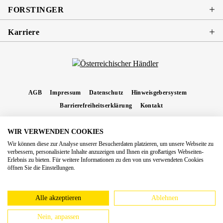
FORSTINGER
Karriere
AGB
Impressum
Datenschutz
Hinweisgebersystem
Barrierefreiheitserklärung
Kontakt
WIR VERWENDEN COOKIES
* Alle Preise inkl. gesetzl. Mehrwertsteuer zzgl.
Versandkosten
und ggf.
Wir können diese zur Analyse unserer Besucherdaten platzieren, um unsere Webseite zu
Nachnahmegebühren, wenn nicht anders angegeben.
verbessern, personalisierte Inhalte anzuzeigen und Ihnen ein großartiges Webseiten-
Erlebnis zu bieten. Für weitere Informationen zu den von uns verwendeten Cookies
Copyright 2026 Forstinger Österreich GmbH
öffnen Sie die Einstellungen.
Königstetter Straße 128 - 134/OG3, 3430 Tulln
Nach geltendem Recht ist Forstinger verpflichtet, seine Kunden auf die Existenz der
europäschen Online-Streitbeilegungs-Plattform hinzuweisen:
webgate.ec.europa.eu/odr
Alle akzeptieren
Ablehnen
Nein, anpassen