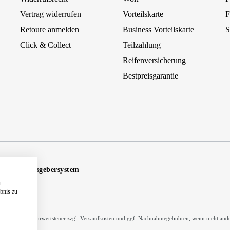
Vertrag widerrufen
Vorteilskarte
F
Retoure anmelden
Business Vorteilskarte
S
Click & Collect
Teilzahlung
Reifenversicherung
Bestpreisgarantie
Hinweisgebersystem
u
ebnis zu
inkl. gesetzl. Mehrwertsteuer zzgl.
Versandkosten
und ggf. Nachnahmegebühren, wenn nicht ande