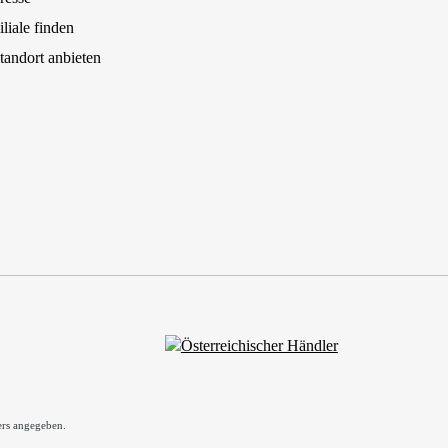
iliale finden
tandort anbieten
rs angegeben.