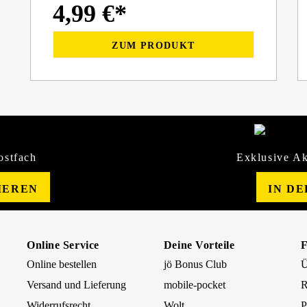
4,99 €*
ZUM PRODUKT
ostfach
Exklusive Ak
IEREN
IN D
Online Service
Deine Vorteile
Online bestellen
jö Bonus Club
Ü
Versand und Lieferung
mobile-pocket
R
Widerrufsrecht
Wolt
P