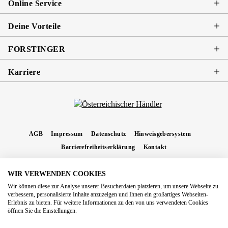
Online Service
Deine Vorteile
FORSTINGER
Karriere
AGB
Impressum
Datenschutz
Hinweisgebersystem
Barrierefreiheitserklärung
Kontakt
WIR VERWENDEN COOKIES
* Alle Preise inkl. gesetzl. Mehrwertsteuer zzgl.
Versandkosten
und ggf.
Wir können diese zur Analyse unserer Besucherdaten platzieren, um unsere Webseite zu
Nachnahmegebühren, wenn nicht anders angegeben.
verbessern, personalisierte Inhalte anzuzeigen und Ihnen ein großartiges Webseiten-
Erlebnis zu bieten. Für weitere Informationen zu den von uns verwendeten Cookies
Copyright 2026 Forstinger Österreich GmbH
öffnen Sie die Einstellungen.
Königstetter Straße 128 - 134/OG3, 3430 Tulln