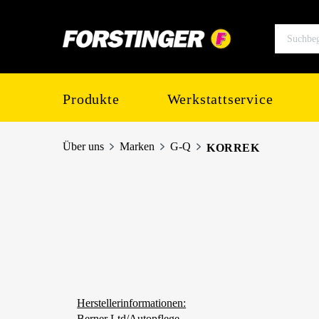
springen
Zur Hauptnavigation springen
Produkte
Werkstattservice
Über uns
Marken
G-Q
KORREK
Herstellerinformationen:
Berner Ltd/Autopflege