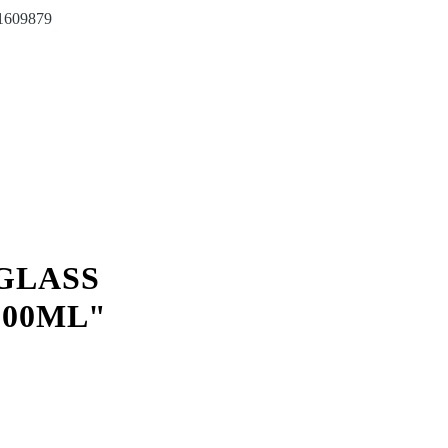
1609879
GLASS
100ML"