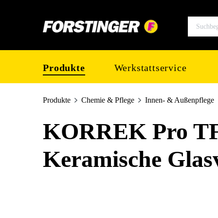
springen
Zur Hauptnavigation springen
Produkte
Werkstattservice
Produkte
Chemie & Pflege
Innen- & Außenpflege
KORREK Pro TFC
Keramische Glasv
Bildergalerie überspringen