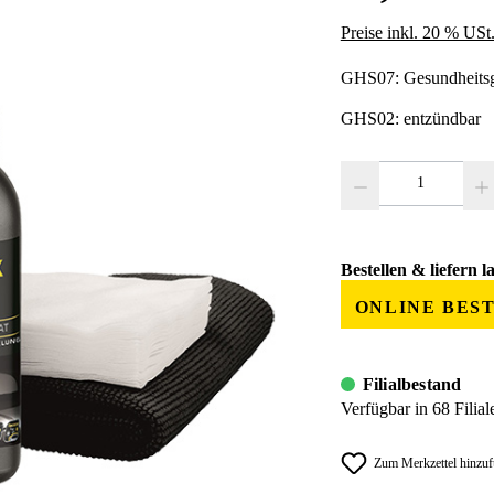
Preise inkl. 20 % USt
GHS07: Gesundheitsg
GHS02: entzündbar
Produkt Anzahl: Gib den
Bestellen & liefern l
ONLINE BES
Filialbestand
Verfügbar in 68 Filial
Zum Merkzettel hinzu