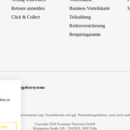
Retoure anmelden
Business Vorteilskarte
S
Click & Collect
Teilzahlung
Reifenversicherung
Bestpreisgarantie
Hinweisgebersystem
u
ebnis zu
inkl. gesetzl. Mehrwertsteuer zzgl.
Versandkosten
und ggf. Nachnahmegebühren, wenn nicht ande
Copyright 2026 Forstinger Österreich GmbH
ssen
Königstetter Straße 128 - 134/OG3, 3430 Tulln