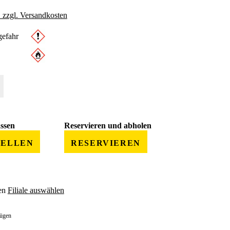
. zzgl. Versandkosten
efahr
 gewünschten Wert ein oder benutze die Schaltflächen um die Anzahl zu erhöhe
assen
Reservieren und abholen
TELLEN
RESERVIEREN
en
Filiale auswählen
fügen