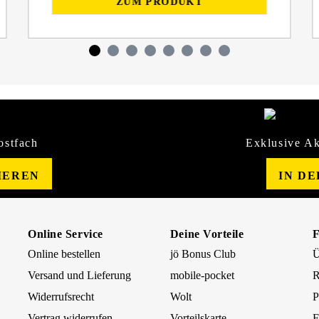
ZUM PRODUKT
ostfach
Exklusive Ak
IEREN
IN D
Online Service
Deine Vorteile
Online bestellen
jö Bonus Club
Ü
Versand und Lieferung
mobile-pocket
R
Widerrufsrecht
Wolt
P
Vertrag widerrufen
Vorteilskarte
F