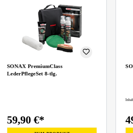
SONAX PremiumClass
SO
LederPflegeSet 8-tlg.
Inhal
59,90 €*
4