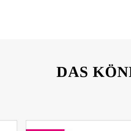
Dateiname
KORREK-Pro-TFC-Glass-Coat-SiO2-Keramisch
DAS KÖN