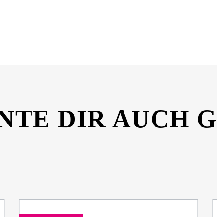
e-Glasversiegelung-100ml-15787863-SDS-21609879.pdf
NTE DIR AUCH 