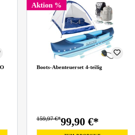
Aktion %
NO
Boots-Abenteuerset 4-teilig
159,97 €*
99,90 €*