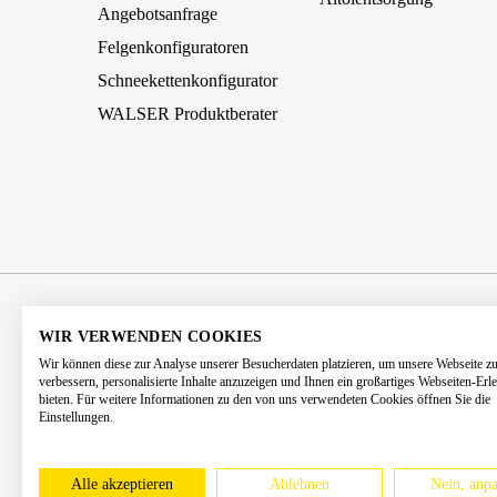
Angebotsanfrage
Felgenkonfiguratoren
Schneekettenkonfigurator
WALSER Produktberater
AGB
Impressum
Datenschutz
WIR VERWENDEN COOKIES
Wir können diese zur Analyse unserer Besucherdaten platzieren, um unsere Webseite z
Barrierefreiheitserklärung
Kontakt
verbessern, personalisierte Inhalte anzuzeigen und Ihnen ein großartiges Webseiten-Erl
bieten. Für weitere Informationen zu den von uns verwendeten Cookies öffnen Sie die
Einstellungen.
* Alle Preise 
Alle akzeptieren
Ablehnen
Nein, anpa