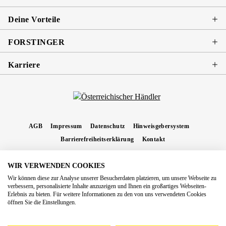
Deine Vorteile
FORSTINGER
Karriere
AGB
Impressum
Datenschutz
Hinweisgebersystem
Barrierefreiheitserklärung
Kontakt
WIR VERWENDEN COOKIES
* Alle Preise inkl. gesetzl. Mehrwertsteuer zzgl.
Versandkosten
und ggf.
Wir können diese zur Analyse unserer Besucherdaten platzieren, um unsere Webseite zu
Nachnahmegebühren, wenn nicht anders angegeben.
verbessern, personalisierte Inhalte anzuzeigen und Ihnen ein großartiges Webseiten-
Erlebnis zu bieten. Für weitere Informationen zu den von uns verwendeten Cookies
Copyright 2026 Forstinger Österreich GmbH
öffnen Sie die Einstellungen.
Königstetter Straße 128 - 134/OG3, 3430 Tulln
Nach geltendem Recht ist Forstinger verpflichtet, seine Kunden auf die Existenz der