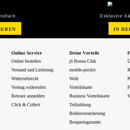
ostfach
Exklusive Ak
IEREN
IN D
Online Service
Deine Vorteile
Online bestellen
jö Bonus Club
Ü
Versand und Lieferung
mobile-pocket
R
Widerrufsrecht
Wolt
P
Vertrag widerrufen
Vorteilskarte
F
Retoure anmelden
Business Vorteilskarte
S
Click & Collect
Teilzahlung
Reifenversicherung
Bestpreisgarantie