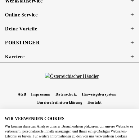
Werkstattservice
Online Service
Deine Vorteile
FORSTINGER
Karriere
AGB
Impressum
Datenschutz
Hinweisgebersystem
Barrierefreiheitserklärung
Kontakt
WIR VERWENDEN COOKIES
* Alle Preise inkl. gesetzl. Mehrwertsteuer zzgl.
Versandkosten
und ggf.
Wir können diese zur Analyse unserer Besucherdaten platzieren, um unsere Webseite zu
Nachnahmegebühren, wenn nicht anders angegeben.
verbessern, personalisierte Inhalte anzuzeigen und Ihnen ein großartiges Webseiten-
Erlebnis zu bieten. Für weitere Informationen zu den von uns verwendeten Cookies
Copyright 2026 Forstinger Österreich GmbH