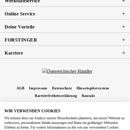
Werkstattservice
Online Service
Deine Vorteile
FORSTINGER
Karriere
AGB
Impressum
Datenschutz
Hinweisgebersystem
Barrierefreiheitserklärung
Kontakt
WIR VERWENDEN COOKIES
* Alle Preise inkl. gesetzl. Mehrwertsteuer zzgl.
Versandkosten
und ggf.
Wir können diese zur Analyse unserer Besucherdaten platzieren, um unsere Webseite zu
Nachnahmegebühren, wenn nicht anders angegeben.
verbessern, personalisierte Inhalte anzuzeigen und Ihnen ein großartiges Webseiten-
Erlebnis zu bieten. Für weitere Informationen zu den von uns verwendeten Cookies
Copyright 2026 Forstinger Österreich GmbH