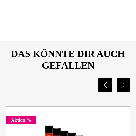
Leitergeruest-
3in1_Produktdatenblatt_2636
9860-.pdf
DAS KÖNNTE DIR AUCH
GEFALLEN
Aktion %