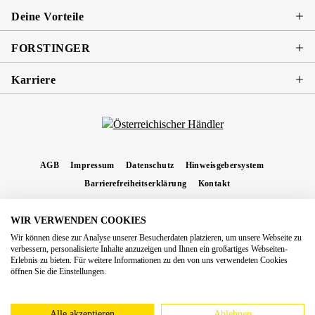
Deine Vorteile
FORSTINGER
Karriere
AGB
Impressum
Datenschutz
Hinweisgebersystem
Barrierefreiheitserklärung
Kontakt
WIR VERWENDEN COOKIES
* Alle Preise inkl. gesetzl. Mehrwertsteuer zzgl.
Versandkosten
und ggf.
Wir können diese zur Analyse unserer Besucherdaten platzieren, um unsere Webseite zu
Nachnahmegebühren, wenn nicht anders angegeben.
verbessern, personalisierte Inhalte anzuzeigen und Ihnen ein großartiges Webseiten-
Erlebnis zu bieten. Für weitere Informationen zu den von uns verwendeten Cookies
Copyright 2026 Forstinger Österreich GmbH
öffnen Sie die Einstellungen.
Königstetter Straße 128 - 134/OG3, 3430 Tulln
Nach geltendem Recht ist Forstinger verpflichtet, seine Kunden auf die Existenz der
europäschen Online-Streitbeilegungs-Plattform hinzuweisen:
webgate.ec.europa.eu/odr
Alle akzeptieren
Ablehnen