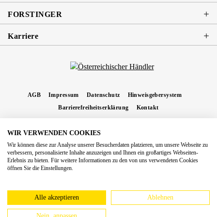
FORSTINGER
Karriere
AGB
Impressum
Datenschutz
Hinweisgebersystem
Barrierefreiheitserklärung
Kontakt
WIR VERWENDEN COOKIES
* Alle Preise inkl. gesetzl. Mehrwertsteuer zzgl.
Versandkosten
und ggf.
Wir können diese zur Analyse unserer Besucherdaten platzieren, um unsere Webseite zu
Nachnahmegebühren, wenn nicht anders angegeben.
verbessern, personalisierte Inhalte anzuzeigen und Ihnen ein großartiges Webseiten-
Erlebnis zu bieten. Für weitere Informationen zu den von uns verwendeten Cookies
Copyright 2026 Forstinger Österreich GmbH
öffnen Sie die Einstellungen.
Königstetter Straße 128 - 134/OG3, 3430 Tulln
Nach geltendem Recht ist Forstinger verpflichtet, seine Kunden auf die Existenz der
europäschen Online-Streitbeilegungs-Plattform hinzuweisen:
webgate.ec.europa.eu/odr
Alle akzeptieren
Ablehnen
Nein, anpassen