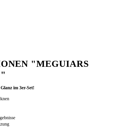
ONEN "MEGUIARS
"
 Glanz im 3er-Set!
cknen
rgebnisse
tzung