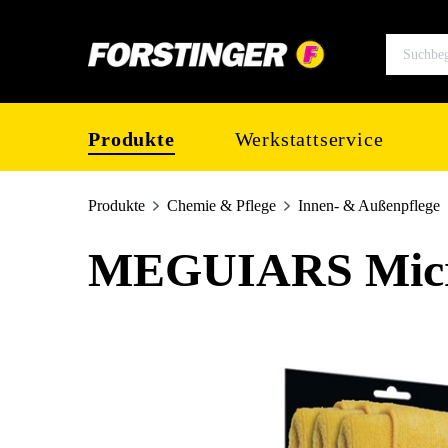
springen
Zur Hauptnavigation springen
Produkte
Werkstattservice
Produkte
Chemie & Pflege
Innen- & Außenpflege
MEGUIARS Micro
Bildergalerie überspringen