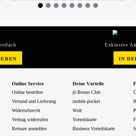
ostfach
Exklusive Ak
IEREN
IN D
Online Service
Deine Vorteile
Online bestellen
jö Bonus Club
Ü
Versand und Lieferung
mobile-pocket
R
Widerrufsrecht
Wolt
P
Vertrag widerrufen
Vorteilskarte
F
Retoure anmelden
Business Vorteilskarte
S