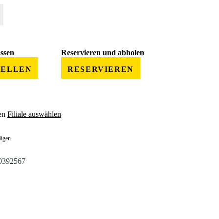
 gewünschten Wert ein oder benutze die Schaltflächen um die Anzahl zu erhöhe
assen
Reservieren und abholen
TELLEN
RESERVIEREN
en
Filiale auswählen
fügen
0392567