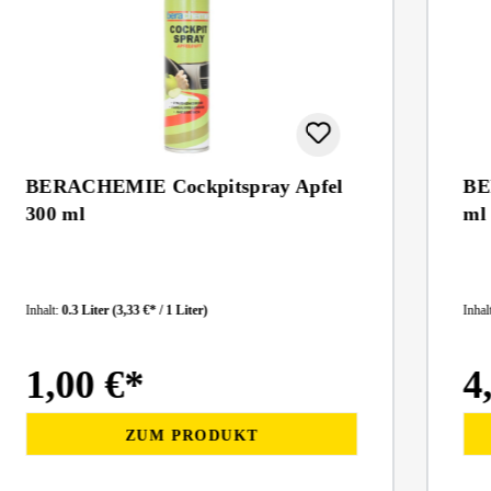
BERACHEMIE Cockpitspray Apfel
BE
300 ml
ml
Inhalt:
0.3 Liter
(3,33 €* / 1 Liter)
Inhal
1,00 €*
4
ZUM PRODUKT