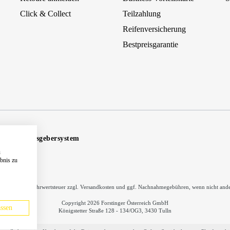
Click & Collect
Teilzahlung
Reifenversicherung
Bestpreisgarantie
Hinweisgebersystem
u
ebnis zu
inkl. gesetzl. Mehrwertsteuer zzgl.
Versandkosten
und ggf. Nachnahmegebühren, wenn nicht ande
Copyright 2026 Forstinger Österreich GmbH
ssen
Königstetter Straße 128 - 134/OG3, 3430 Tulln