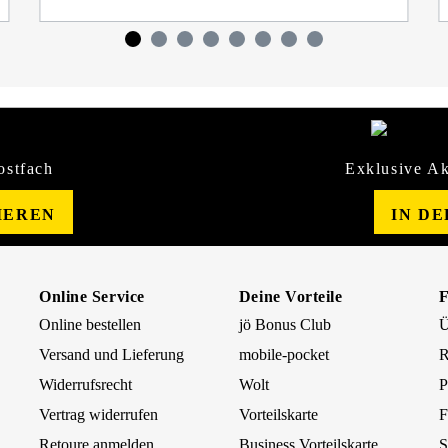
ostfach
Exklusive Ak
IEREN
IN D
Online Service
Deine Vorteile
Online bestellen
jö Bonus Club
Ü
Versand und Lieferung
mobile-pocket
R
Widerrufsrecht
Wolt
P
Vertrag widerrufen
Vorteilskarte
F
Retoure anmelden
Business Vorteilskarte
S