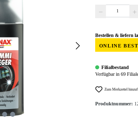
Produkt Anzahl: Gib den
Bestellen & liefern l
ONLINE BES
Filialbestand
Verfügbar in 69 Filial
Zum Merkzettel hinzu
Produktnummer:
1