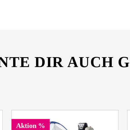
t-03400000-12610495.pdf
NTE DIR AUCH 
Aktion %