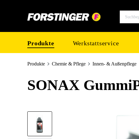
springen
Zur Hauptnavigation springen
Produkte
Werkstattservice
Produkte
Chemie & Pflege
Innen- & Außenpflege
SONAX GummiPfl
Bildergalerie überspringen