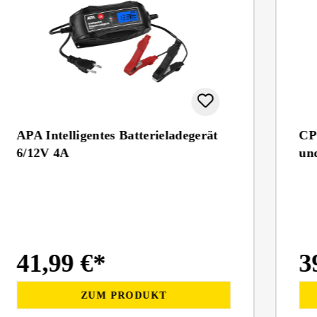
APA Intelligentes Batterieladegerät
CPC
6/12V 4A
un
41,99 €*
3
ZUM PRODUKT