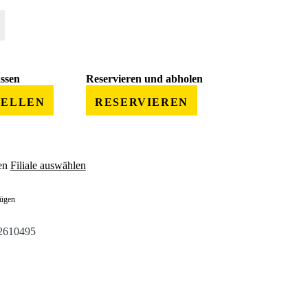
 gewünschten Wert ein oder benutze die Schaltflächen um die Anzahl zu erhöhe
assen
Reservieren und abholen
TELLEN
RESERVIEREN
en
Filiale auswählen
fügen
2610495