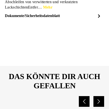
Abschleifen von verwitterten und verkratzten
LackschichtenEntfer…
Mehr
Dokumente/Sicherheitsdatenblatt
Dateiname
SONAX-SchleifPaste-
DOWNLOAD
Sicherheitsdatenblatt-
03201000-10020319.pdf
DAS KÖNNTE DIR AUCH
GEFALLEN