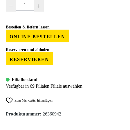
Produkt Anzahl: Gib den gewünschten Wert ein oder benutze die Schaltfläc
Bestellen & liefern lassen
ONLINE BESTELLEN
Reservieren und abholen
RESERVIEREN
Filialbestand
Verfügbar in 69 Filialen
Filiale auswählen
Zum Merkzettel hinzufügen
Produktnummer:
26360942