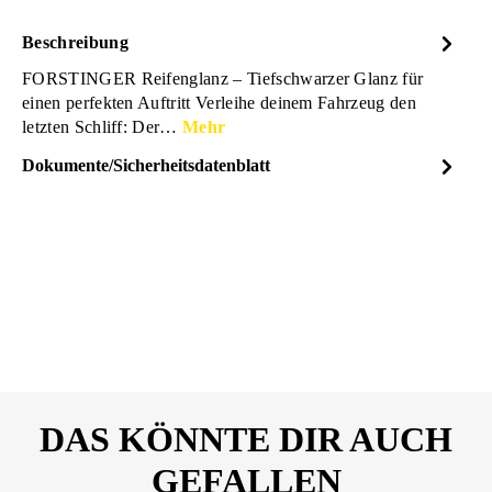
Beschreibung
FORSTINGER Reifenglanz – Tiefschwarzer Glanz für
einen perfekten Auftritt Verleihe deinem Fahrzeug den
letzten Schliff: Der…
Mehr
Dokumente/Sicherheitsdatenblatt
Dateiname
FORSTINGER_Reifenglanz-
DOWNLOAD
Spray_600ml_Sicherheitsdate
nblatt_2630942.pdf
DAS KÖNNTE DIR AUCH
GEFALLEN