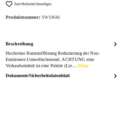
Zum Merkzettel hinzufügen
Produktnummer:
SW10646
Beschreibung
Hochreine Harnstofflösung Reduzierung der Nox-
Emisionen Umweltschonend. ACHTUNG eine
Verkaufseinheit ist eine Palette (Lie…
Mehr
Dokumente/Sicherheitsdatenblatt
Dateiname
BERA_
DOWNLOAD
Adamol_AdBlue_10Liter_Sic
herheitsdatenblatt_21551925