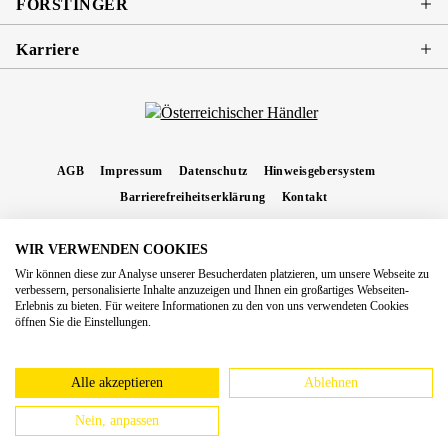
FORSTINGER
Karriere
AGB
Impressum
Datenschutz
Hinweisgebersystem
Barrierefreiheitserklärung
Kontakt
WIR VERWENDEN COOKIES
* Alle Preise inkl. gesetzl. Mehrwertsteuer zzgl.
Versandkosten
und ggf.
Wir können diese zur Analyse unserer Besucherdaten platzieren, um unsere Webseite zu
Nachnahmegebühren, wenn nicht anders angegeben.
verbessern, personalisierte Inhalte anzuzeigen und Ihnen ein großartiges Webseiten-
Erlebnis zu bieten. Für weitere Informationen zu den von uns verwendeten Cookies
Copyright 2026 Forstinger Österreich GmbH
öffnen Sie die Einstellungen.
Königstetter Straße 128 - 134/OG3, 3430 Tulln
Nach geltendem Recht ist Forstinger verpflichtet, seine Kunden auf die Existenz der
europäschen Online-Streitbeilegungs-Plattform hinzuweisen:
webgate.ec.europa.eu/odr
Alle akzeptieren
Ablehnen
Nein, anpassen