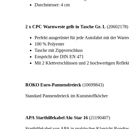
Durchmesser: 4 cm
2 x CPC Warnweste gelb in Tasche Gr. L
(20602178)
Perfekt ausgerüstet für jede Autofahrt mit der War
100 % Polyester
Tasche mit Zippverschluss
Enspricht der DIN EN 471
Mit 2 Klettverschlüssen und 2 hochwertigen Reflekto
ROKO Euro-Pannendreieck
(10699843)
Standard Pannendreieck im Kunststoffköcher
APA Starthilfekabel Alu Star 16
(21190407)
Starthilfekabel von APA in praktischer Klarsicht-Rundta