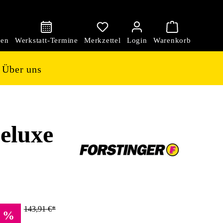
den
Über uns
eluxe
143,91 €*
%