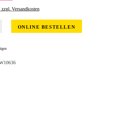
. zzgl. Versandkosten
 gewünschten Wert ein oder benutze die Schaltflächen um die Anzahl zu erhöhe
ONLINE BESTELLEN
fügen
W10636