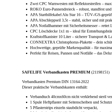
Zwei CPC Warnwesten mit Reflektorstreifen – maxi
ROKO Euro-Pannendreieck – robust, standfest und s
APA Starthilfekabel Alu Star 16 – TÜV-/GS-geprüft, 
APA Abschleppseil 3,5t – stabil, sicher und mit prak
APA Notfallhammer mit Sicherheitsmesser – rettet
CPC Löschdecke 1x1 m – ideal für Entstehungsbrä
Kraftstoffkanister 10 Liter – sicherer Transport & 
CONNEXTRA Christophorus-Plakette – dein schütz
Hochwertige, geprüfte Markenqualität – für maxima
Perfekt für Reisen, Pannen und Notfälle – das Delux
SAFELIFE Verbandkasten PREMIUM
(21198151)
Verbandkasten Premium DIN 13164-2022
Dieser praktische Verbandskasten enthält:
Verbandtuch 40cmx60cm nicht verklebend steril ver
1 Spule Heftpflaster mit Seitenscheiben und Schutzr
5 Pflasterstrips einzeln staubdicht verpackt,