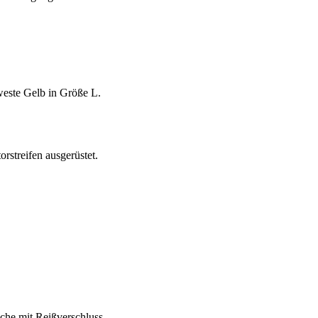
nweste Gelb in Größe L.
rstreifen ausgerüstet.
sche mit Reißverschluss