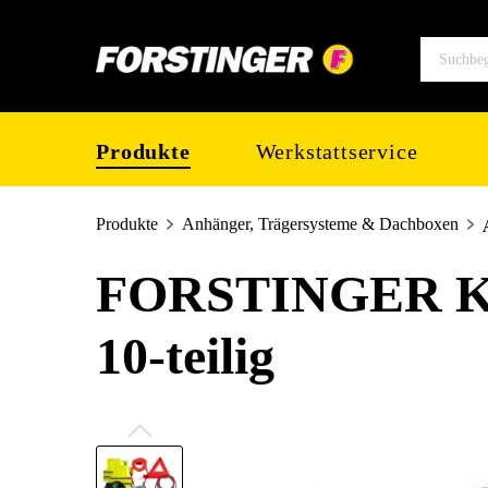
springen
Zur Hauptnavigation springen
Produkte
Werkstattservice
Produkte
Anhänger, Trägersysteme & Dachboxen
FORSTINGER KFZ
10-teilig
Bildergalerie überspringen