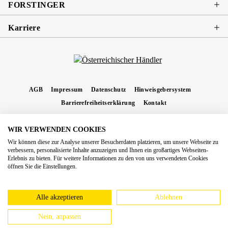
FORSTINGER
Karriere
AGB
Impressum
Datenschutz
Hinweisgebersystem
Barrierefreiheitserklärung
Kontakt
WIR VERWENDEN COOKIES
* Alle Preise inkl. gesetzl. Mehrwertsteuer zzgl.
Versandkosten
und ggf.
Wir können diese zur Analyse unserer Besucherdaten platzieren, um unsere Webseite zu
Nachnahmegebühren, wenn nicht anders angegeben.
verbessern, personalisierte Inhalte anzuzeigen und Ihnen ein großartiges Webseiten-
Erlebnis zu bieten. Für weitere Informationen zu den von uns verwendeten Cookies
Copyright 2026 Forstinger Österreich GmbH
öffnen Sie die Einstellungen.
Königstetter Straße 128 - 134/OG3, 3430 Tulln
Nach geltendem Recht ist Forstinger verpflichtet, seine Kunden auf die Existenz der
europäschen Online-Streitbeilegungs-Plattform hinzuweisen:
webgate.ec.europa.eu/odr
Alle akzeptieren
Ablehnen
Nein, anpassen