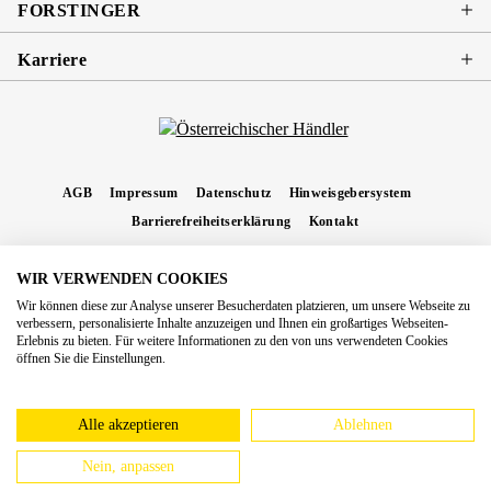
FORSTINGER
Karriere
AGB
Impressum
Datenschutz
Hinweisgebersystem
Barrierefreiheitserklärung
Kontakt
WIR VERWENDEN COOKIES
* Alle Preise inkl. gesetzl. Mehrwertsteuer zzgl.
Versandkosten
und ggf.
Wir können diese zur Analyse unserer Besucherdaten platzieren, um unsere Webseite zu
Nachnahmegebühren, wenn nicht anders angegeben.
verbessern, personalisierte Inhalte anzuzeigen und Ihnen ein großartiges Webseiten-
Erlebnis zu bieten. Für weitere Informationen zu den von uns verwendeten Cookies
Copyright 2026 Forstinger Österreich GmbH
öffnen Sie die Einstellungen.
Königstetter Straße 128 - 134/OG3, 3430 Tulln
Nach geltendem Recht ist Forstinger verpflichtet, seine Kunden auf die Existenz der
europäschen Online-Streitbeilegungs-Plattform hinzuweisen:
webgate.ec.europa.eu/odr
Alle akzeptieren
Ablehnen
Nein, anpassen