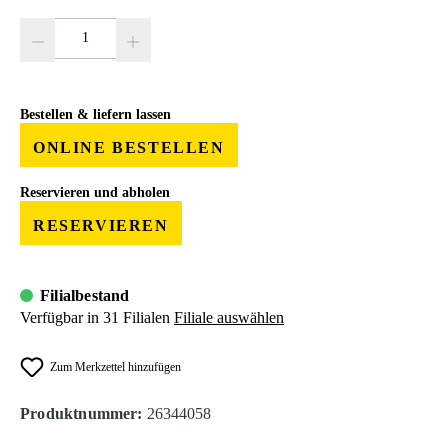
Produkt Anzahl: Gib den gewünschten Wert ein oder benutze die Schaltfläc
Bestellen & liefern lassen
ONLINE BESTELLEN
Reservieren und abholen
RESERVIEREN
Filialbestand
Verfügbar in 31 Filialen
Filiale auswählen
Zum Merkzettel hinzufügen
Produktnummer:
26344058