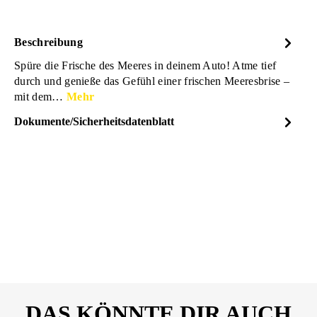
Beschreibung
Spüre die Frische des Meeres in deinem Auto! Atme tief
durch und genieße das Gefühl einer frischen Meeresbrise –
mit dem…
Mehr
Dokumente/Sicherheitsdatenblatt
Dateiname
FORSTINGE_Auto-
DOWNLOAD
Duftspray-Ocean-
Breeze_Sicherheitsdatenblatt_
26344058.pdf
DAS KÖNNTE DIR AUCH