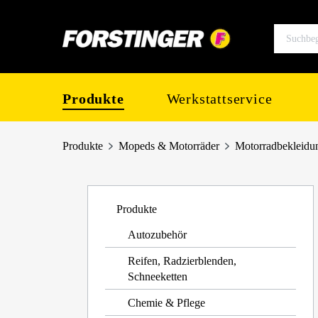
springen
Zur Hauptnavigation springen
Produkte
Werkstattservice
Produkte
Mopeds & Motorräder
Motorradbekleidu
Produkte
Autozubehör
Reifen, Radzierblenden,
Schneeketten
Chemie & Pflege