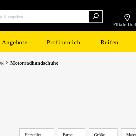
Filiale fin
Angebote
Profibereich
Reifen
ng
Motorradhandschuhe
Hersteller
Farbe
Größe
Mate