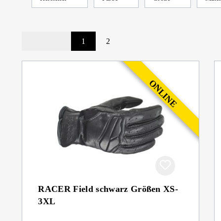
1
2
RACER Field schwarz Größen XS-
3XL