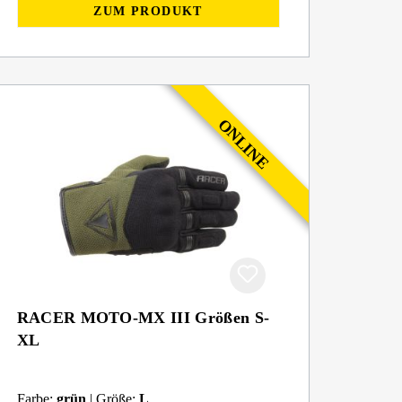
ZUM PRODUKT
RACER MOTO-MX III Größen S-
XL
Farbe:
grün
| Größe:
L