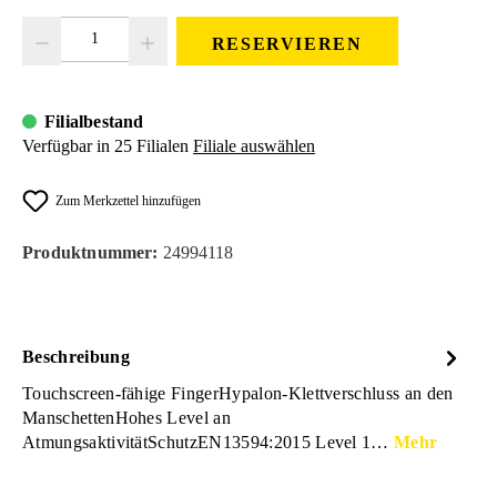
Produkt Anzahl: Gib den gewünschten Wert ein oder benutze die Schaltfläc
RESERVIEREN
Filialbestand
Verfügbar in 25 Filialen
Filiale auswählen
Zum Merkzettel hinzufügen
Produktnummer:
24994118
Beschreibung
Touchscreen-fähige FingerHypalon-Klettverschluss an den
ManschettenHohes Level an
AtmungsaktivitätSchutzEN13594:2015 Level 1…
Mehr