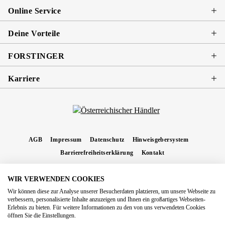
Online Service
Deine Vorteile
FORSTINGER
Karriere
AGB
Impressum
Datenschutz
Hinweisgebersystem
Barrierefreiheitserklärung
Kontakt
WIR VERWENDEN COOKIES
* Alle Preise inkl. gesetzl. Mehrwertsteuer zzgl.
Versandkosten
und ggf.
Wir können diese zur Analyse unserer Besucherdaten platzieren, um unsere Webseite zu
Nachnahmegebühren, wenn nicht anders angegeben.
verbessern, personalisierte Inhalte anzuzeigen und Ihnen ein großartiges Webseiten-
Erlebnis zu bieten. Für weitere Informationen zu den von uns verwendeten Cookies
Copyright 2026 Forstinger Österreich GmbH
öffnen Sie die Einstellungen.
Königstetter Straße 128 - 134/OG3, 3430 Tulln