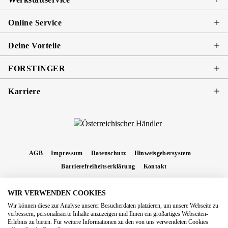
Online Service
Deine Vorteile
FORSTINGER
Karriere
AGB
Impressum
Datenschutz
Hinweisgebersystem
Barrierefreiheitserklärung
Kontakt
WIR VERWENDEN COOKIES
* Alle Preise inkl. gesetzl. Mehrwertsteuer zzgl.
Versandkosten
und ggf.
Wir können diese zur Analyse unserer Besucherdaten platzieren, um unsere Webseite zu
Nachnahmegebühren, wenn nicht anders angegeben.
verbessern, personalisierte Inhalte anzuzeigen und Ihnen ein großartiges Webseiten-
Erlebnis zu bieten. Für weitere Informationen zu den von uns verwendeten Cookies
Copyright 2026 Forstinger Österreich GmbH