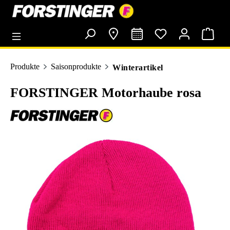
alt springen
Produkte
Saisonprodukte
Winterartikel
FORSTINGER Motorhaube rosa
Bildergalerie überspringen