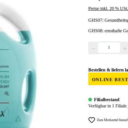
Preise inkl. 20 % USt
GHS07: Gesundheitsg
GHS08: ernsthafte Ge
Produkt Anzahl: Gib den
Bestellen & liefern l
ONLINE BES
Filialbestand
Verfügbar in 1 Filiale
Zum Merkzettel hinzu