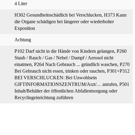
4 Liter
H302 Gesundheitsschädlich bei Verschlucken
, H373 Kann
die Organe schädigen bei längerer oder wiederholter
Exposition
Achtung
P102 Darf nicht in die Hände von Kindern gelangen
, P260
Staub / Rauch / Gas / Nebel / Dampf / Aerosol nicht
einatmen
, P264 Nach Gebrauch ... gründlich waschen
, P270
Bei Gebrauch nicht essen, trinken oder rauchen
, P301+P312
BEI VERSCHLUCKEN: Bei Unwohlsein
GIFTINFORMATIONSZENTRUM/Arzt/… anrufen
, P501
Inhalt/Behälter der öffentlichen Abfallentsorgung oder
Recyclingeinrichtung zuführen
-21098703.pdf