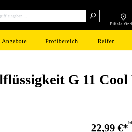
Filiale fin
Angebote
Profibereich
Reifen
ssigkeit G 11 Cool U
In
22,99 €*