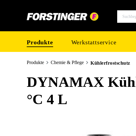
springen
Zur Hauptnavigation springen
Produkte
Werkstattservice
Produkte
Chemie & Pflege
Kühlerfrostschutz
DYNAMAX Kühlflü
°C 4 L
Bildergalerie überspringen