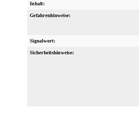
Inhalt:
Gefahrenhinweise:
Signalwort:
Sicherheitshinweise:
Dateiname
DYNAMAX-Khlflssigkeit-G11-Cool-Ultra