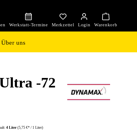
den
Über uns
ltra -72
halt:
4 Liter
(5,75 €* / 1 Liter)