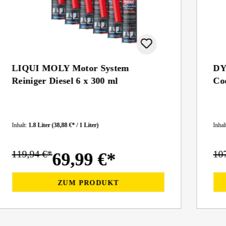
LIQUI MOLY Motor System
DY
Reiniger Diesel 6 x 300 ml
Coo
Inhalt:
1.8 Liter
(38,88 €* / 1 Liter)
Inhal
119,94 €*
10
69,99 €*
ZUM PRODUKT