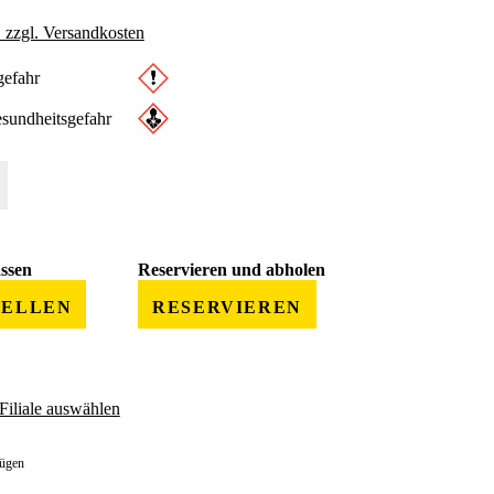
. zzgl. Versandkosten
efahr
sundheitsgefahr
 gewünschten Wert ein oder benutze die Schaltflächen um die Anzahl zu erhöhe
assen
Reservieren und abholen
TELLEN
RESERVIEREN
Filiale auswählen
fügen