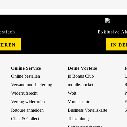
ostfach
Exklusive Ak
IEREN
IN D
Online Service
Deine Vorteile
Online bestellen
jö Bonus Club
Ü
Versand und Lieferung
mobile-pocket
R
Widerrufsrecht
Wolt
P
Vertrag widerrufen
Vorteilskarte
F
Retoure anmelden
Business Vorteilskarte
S
Click & Collect
Teilzahlung