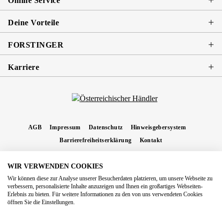
Online Service
Deine Vorteile
FORSTINGER
Karriere
AGB
Impressum
Datenschutz
Hinweisgebersystem
Barrierefreiheitserklärung
Kontakt
WIR VERWENDEN COOKIES
* Alle Preise inkl. gesetzl. Mehrwertsteuer zzgl.
Versandkosten
und ggf.
Wir können diese zur Analyse unserer Besucherdaten platzieren, um unsere Webseite zu
Nachnahmegebühren, wenn nicht anders angegeben.
verbessern, personalisierte Inhalte anzuzeigen und Ihnen ein großartiges Webseiten-
Erlebnis zu bieten. Für weitere Informationen zu den von uns verwendeten Cookies
Copyright 2026 Forstinger Österreich GmbH
öffnen Sie die Einstellungen.
Königstetter Straße 128 - 134/OG3, 3430 Tulln
Nach geltendem Recht ist Forstinger verpflichtet, seine Kunden auf die Existenz der