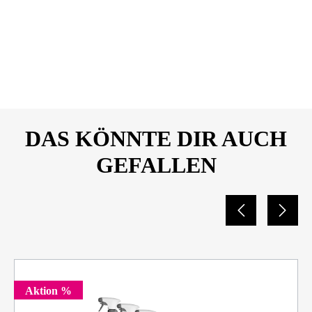
SONAX-KlarSicht-
DOWNLOAD
Konzentrat-Lemon-Rocks-
Sicherheitsdatenblatt-
03701410-25663594.pdf
DAS KÖNNTE DIR AUCH
GEFALLEN
Aktion %