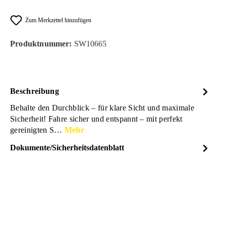
Zum Merkzettel hinzufügen
Produktnummer:
SW10665
Beschreibung
Behalte den Durchblick – für klare Sicht und maximale
Sicherheit! Fahre sicher und entspannt – mit perfekt
gereinigten S…
Mehr
Dokumente/Sicherheitsdatenblatt
Dateiname
SONAX-ScheibenStar-
DOWNLOAD
Sicherheitsdatenblatt-
02344000-12769513.pdf