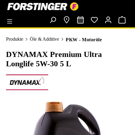
alt springen
Produkte
Öle & Additive
PKW - Motoröle
DYNAMAX Premium Ultra
Longlife 5W-30 5 L
Bildergalerie überspringen