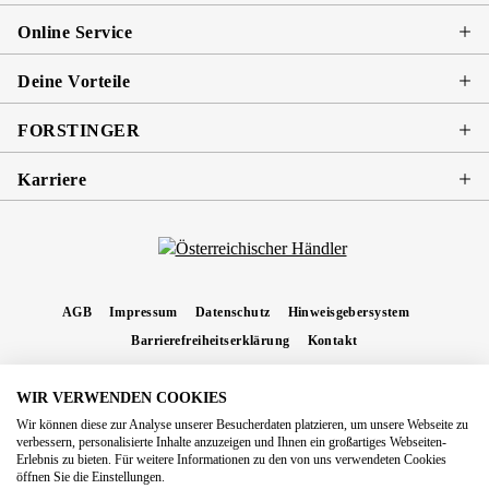
Online Service
Deine Vorteile
FORSTINGER
Karriere
AGB
Impressum
Datenschutz
Hinweisgebersystem
Barrierefreiheitserklärung
Kontakt
WIR VERWENDEN COOKIES
* Alle Preise inkl. gesetzl. Mehrwertsteuer zzgl.
Versandkosten
und ggf.
Wir können diese zur Analyse unserer Besucherdaten platzieren, um unsere Webseite zu
Nachnahmegebühren, wenn nicht anders angegeben.
verbessern, personalisierte Inhalte anzuzeigen und Ihnen ein großartiges Webseiten-
Erlebnis zu bieten. Für weitere Informationen zu den von uns verwendeten Cookies
Copyright 2026 Forstinger Österreich GmbH
öffnen Sie die Einstellungen.
Königstetter Straße 128 - 134/OG3, 3430 Tulln