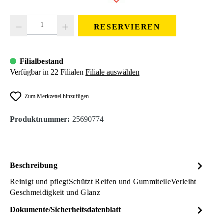
Produkt Anzahl: Gib den gewünschten Wert ein oder benutze die Schaltfläc
RESERVIEREN
Filialbestand
Verfügbar in 22 Filialen
Filiale auswählen
Zum Merkzettel hinzufügen
Produktnummer:
25690774
Beschreibung
Reinigt und pflegtSchützt Reifen und GummiteileVerleiht
Geschmeidigkeit und Glanz
Dokumente/Sicherheitsdatenblatt