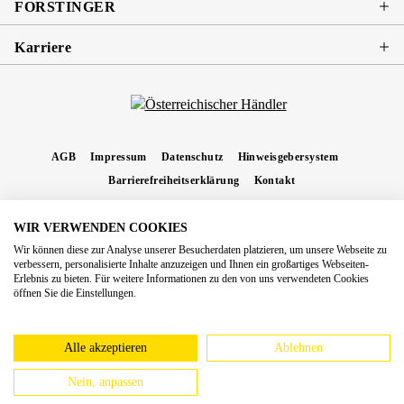
FORSTINGER
Karriere
AGB
Impressum
Datenschutz
Hinweisgebersystem
Barrierefreiheitserklärung
Kontakt
WIR VERWENDEN COOKIES
* Alle Preise inkl. gesetzl. Mehrwertsteuer zzgl.
Versandkosten
und ggf.
Wir können diese zur Analyse unserer Besucherdaten platzieren, um unsere Webseite zu
Nachnahmegebühren, wenn nicht anders angegeben.
verbessern, personalisierte Inhalte anzuzeigen und Ihnen ein großartiges Webseiten-
Erlebnis zu bieten. Für weitere Informationen zu den von uns verwendeten Cookies
Copyright 2026 Forstinger Österreich GmbH
öffnen Sie die Einstellungen.
Königstetter Straße 128 - 134/OG3, 3430 Tulln
Nach geltendem Recht ist Forstinger verpflichtet, seine Kunden auf die Existenz der
europäschen Online-Streitbeilegungs-Plattform hinzuweisen:
webgate.ec.europa.eu/odr
Alle akzeptieren
Ablehnen
Nein, anpassen