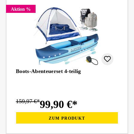
Aktion %
Boots-Abenteuerset 4-teilig
159,97 €*
99,90 €*
ZUM PRODUKT