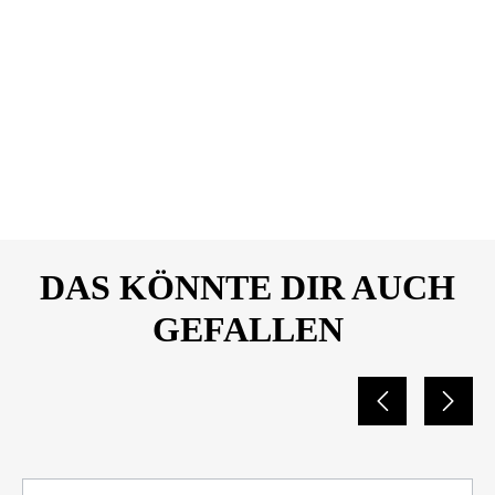
Dateiname
SONAX-ScheibenReiniger-
DOWNLOAD
gebrauchsfertig-Lemon-
Rocks-Sicherheitsdatenblatt-
01605000-25663518-
Sonax.pdf
DAS KÖNNTE DIR AUCH
GEFALLEN