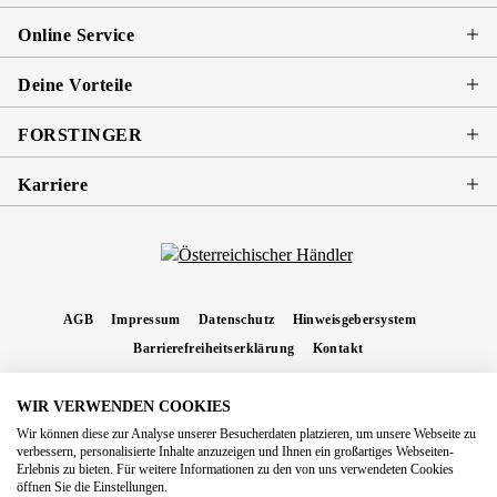
Online Service
Deine Vorteile
FORSTINGER
Karriere
AGB
Impressum
Datenschutz
Hinweisgebersystem
Barrierefreiheitserklärung
Kontakt
WIR VERWENDEN COOKIES
* Alle Preise inkl. gesetzl. Mehrwertsteuer zzgl.
Versandkosten
und ggf.
Wir können diese zur Analyse unserer Besucherdaten platzieren, um unsere Webseite zu
Nachnahmegebühren, wenn nicht anders angegeben.
verbessern, personalisierte Inhalte anzuzeigen und Ihnen ein großartiges Webseiten-
Erlebnis zu bieten. Für weitere Informationen zu den von uns verwendeten Cookies
Copyright 2026 Forstinger Österreich GmbH
öffnen Sie die Einstellungen.
Königstetter Straße 128 - 134/OG3, 3430 Tulln