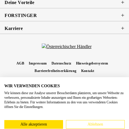
Deine Vorteile
FORSTINGER
Karriere
AGB
Impressum
Datenschutz
Hinweisgebersystem
Barrierefreiheitserklärung
Kontakt
WIR VERWENDEN COOKIES
* Alle Preise inkl. gesetzl. Mehrwertsteuer zzgl.
Versandkosten
und ggf.
Wir können diese zur Analyse unserer Besucherdaten platzieren, um unsere Webseite zu
Nachnahmegebühren, wenn nicht anders angegeben.
verbessern, personalisierte Inhalte anzuzeigen und Ihnen ein großartiges Webseiten-
Erlebnis zu bieten. Für weitere Informationen zu den von uns verwendeten Cookies
Copyright 2026 Forstinger Österreich GmbH
öffnen Sie die Einstellungen.
Königstetter Straße 128 - 134/OG3, 3430 Tulln
Nach geltendem Recht ist Forstinger verpflichtet, seine Kunden auf die Existenz der
europäschen Online-Streitbeilegungs-Plattform hinzuweisen:
webgate.ec.europa.eu/odr
Alle akzeptieren
Ablehnen