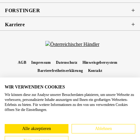
FORSTINGER
Karriere
AGB
Impressum
Datenschutz
Hinweisgebersystem
Barrierefreiheitserklärung
Kontakt
WIR VERWENDEN COOKIES
* Alle Preise inkl. gesetzl. Mehrwertsteuer zzgl.
Versandkosten
und ggf.
Wir können diese zur Analyse unserer Besucherdaten platzieren, um unsere Webseite zu
Nachnahmegebühren, wenn nicht anders angegeben.
verbessern, personalisierte Inhalte anzuzeigen und Ihnen ein großartiges Webseiten-
Erlebnis zu bieten. Für weitere Informationen zu den von uns verwendeten Cookies
Copyright 2026 Forstinger Österreich GmbH
öffnen Sie die Einstellungen.
Königstetter Straße 128 - 134/OG3, 3430 Tulln
Nach geltendem Recht ist Forstinger verpflichtet, seine Kunden auf die Existenz der
europäschen Online-Streitbeilegungs-Plattform hinzuweisen:
webgate.ec.europa.eu/odr
Alle akzeptieren
Ablehnen