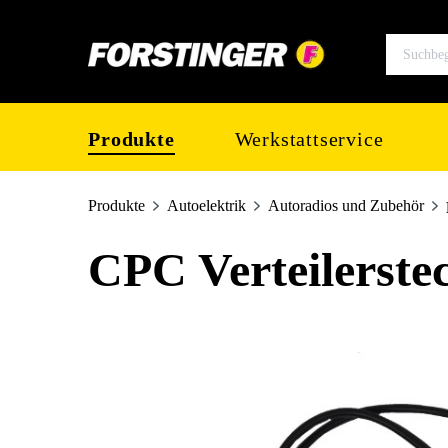
springen
Zur Hauptnavigation springen
Produkte
Werkstattservice
Produkte
Autoelektrik
Autoradios und Zubehör
CPC Verteilerste
Bildergalerie überspringen