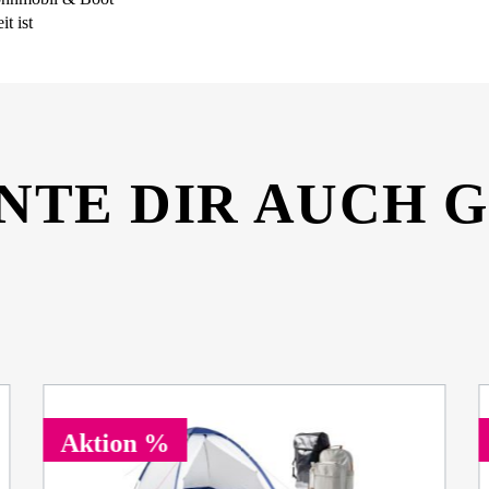
t ist
NTE DIR AUCH 
Aktion %