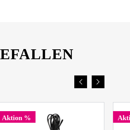
GEFALLEN
Aktion %
Akt