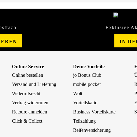
ostfach
Exklusive Ak
IEREN
IN D
Online Service
Deine Vorteile
Online bestellen
jö Bonus Club
Ü
Versand und Lieferung
mobile-pocket
R
Widerrufsrecht
Wolt
P
Vertrag widerrufen
Vorteilskarte
F
Retoure anmelden
Business Vorteilskarte
S
Click & Collect
Teilzahlung
Reifenversicherung