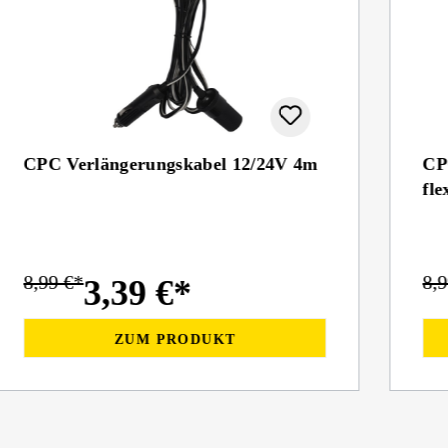
CPC Verlängerungskabel 12/24V 4m
CPC
fle
8,99 €*
8,
3,39 €*
ZUM PRODUKT