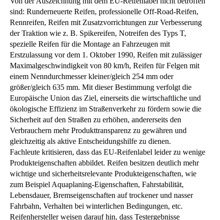
Von der Auszeichnung mit dem EU-Reifenlabel nicht betroffen
sind: Runderneuerte Reifen, professionelle Off-Road-Reifen,
Rennreifen, Reifen mit Zusatzvorrichtungen zur Verbesserung
der Traktion wie z. B. Spikereifen, Notreifen des Typs T,
spezielle Reifen für die Montage an Fahrzeugen mit
Erstzulassung vor dem 1. Oktober 1990, Reifen mit zulässiger
Maximalgeschwindigkeit von 80 km/h, Reifen für Felgen mit
einem Nenndurchmesser kleiner/gleich 254 mm oder
größer/gleich 635 mm. Mit dieser Bestimmung verfolgt die
Europäische Union das Ziel, einerseits die wirtschaftliche und
ökologische Effizienz im Straßenverkehr zu fördern sowie die
Sicherheit auf den Straßen zu erhöhen, andererseits den
Verbrauchern mehr Produkttransparenz zu gewähren und
gleichzeitig als aktive Entscheidungshilfe zu dienen.
Fachleute kritisieren, dass das EU-Reifenlabel leider zu wenige
Produkteigenschaften abbildet. Reifen besitzen deutlich mehr
wichtige und sicherheitsrelevante Produkteigenschaften, wie
zum Beispiel Aquaplaning-Eigenschaften, Fahrstabilität,
Lebensdauer, Bremseigenschaften auf trockener und nasser
Fahrbahn, Verhalten bei winterlichen Bedingungen, etc.
Reifenhersteller weisen darauf hin, dass Testergebnisse